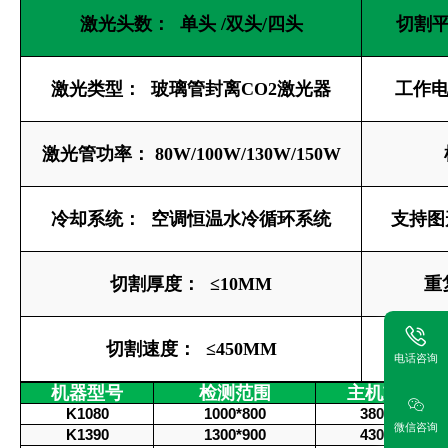
激光头数： 单头 /双头/四头
切割平
激光类型： 玻璃管封离CO2激光器
工作电源
激光管功率： 80W/100W/130W/150W
冷却系统： 空调恒温水冷循环系统
支持图形
切割厚度： ≤10MM
重
切割速度： ≤450MM
电话咨询
机器型号
检测范围
主机重量
K1080
1000*800
380KG
微信咨询
K1390
1300*900
430KG