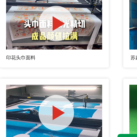
印花头巾面料
苏