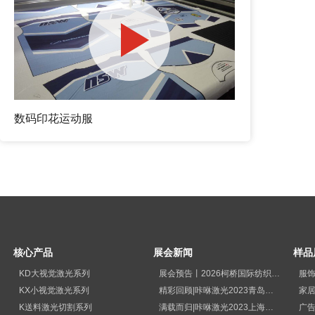
数码印花运动服
核心产品
展会新闻
样品
KD大视觉激光系列
展会预告丨2026柯桥国际纺织品印花工业展览会
服
KX小视觉激光系列
精彩回顾|咔咻激光2023青岛国际纺织品印花工业展览会再次出圈
家
K送料激光切割系列
满载而归|咔咻激光2023上海广印展精彩回顾！
广