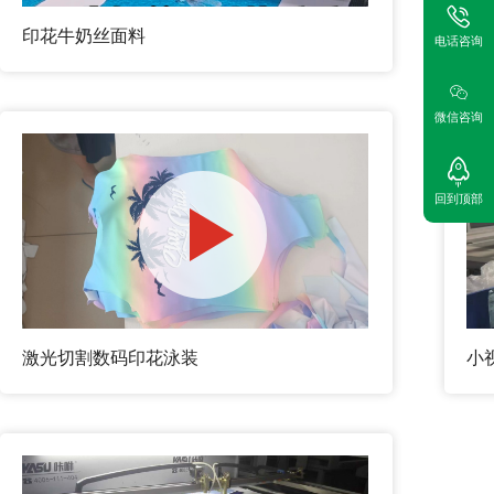
印花牛奶丝面料
运
电话咨询
微信咨询
回到顶部
激光切割数码印花泳装
小