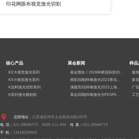
印花网眼布视觉激光切割
核心产品
展会新闻
样品
KD大视觉激光系列
展会预告丨2026柯桥国际纺织品印花工业展览会
服
KX小视觉激光系列
精彩回顾|咔咻激光2023青岛国际纺织品印花工业展览会再次出圈
家
K送料激光切割系列
满载而归|咔咻激光2023上海广印展精彩回顾！
广
K系列激光雕刻机
展会回顾|咔咻激光与FESPA德国展直击现场
工
总部地址：
江苏省苏州市太仓南漳泾路105号
电 话：
021-39946773，4006-111-404
传 真：
021-39946773
手 机：
13918029404