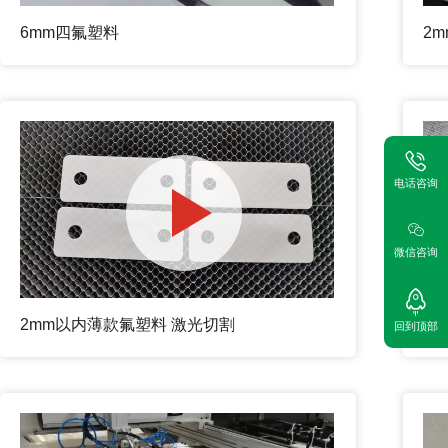
6mm四氟塑料
2
电话咨询
微信咨询
2mm以内薄款氟塑料 激光切割
P
回到顶部