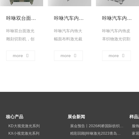
纸板上自动标记
画线及裁剪样品
咔咻双台面激光雕刻切割机
咔咻汽车内饰大幅面布料激光裁床
咔咻汽车内饰皮革织物激光切割机
裁片，快速制作
样品。 ... →
咔咻双台面激光
咔咻汽车内饰大
咔咻汽车内饰皮
雕刻切割机，创
幅面布料激光裁
革织物激光切割
新搭载两个独立
床，广泛应用于
机，采用非接触
工作台面，支持
汽车内饰地毯、
性切割方式，与
more
more
more
同步对不同类型
坐垫、地垫等大
传统刀具切割相
材料进行加工操
尺寸裁片自动裁
比，激光切割可
作。 ... →
剪需求的行业。
以保持材料的特
... →
性，避免了物理
接触导致的表面
损伤或变形。 ...
→
核心产品
展会新闻
样品
KD大视觉激光系列
展会预告丨2026柯桥国际纺织品印花工业展览会
服
KX小视觉激光系列
精彩回顾|咔咻激光2023青岛国际纺织品印花工业展览会再次出圈
家