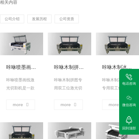
相关内容
公司介绍
发展历程
公司资质
咔咻喷墨画线激光切割机
咔咻木制拼图专用双工位激光切割机
咔咻木制冰箱贴专用双工位激光切割机
咔咻喷墨画线激
咔咻木制拼图专
咔咻木制冰箱贴
电话咨询
光切割机是一款
用双工位激光切
专用双工位激光
咔咻自主研发，
割机，创新搭载
切割机，创新搭
专为服装、鞋、
两个独立工作台
载两个独立工作
more
more
more
微信咨询
帽、箱包、家居
面，支持同步对
台面，支持同步
等行业的打样室
不同类型材料进
对不同类型材料
和版房定制，实
行加工操作。 ...
进行加工操作。
回到顶部
现在各种面料及
→
... →