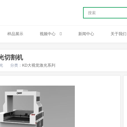
样品展示
视频中心
新闻中心
关于我们
激光切割机
光
分类：
KD大视觉激光系列