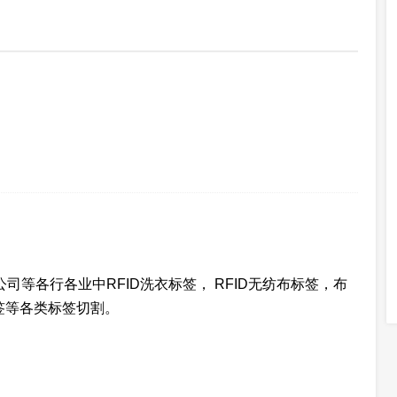
。
等各行各业中RFID洗衣标签， RFID无纺布标签，布
签等各类标签切割。