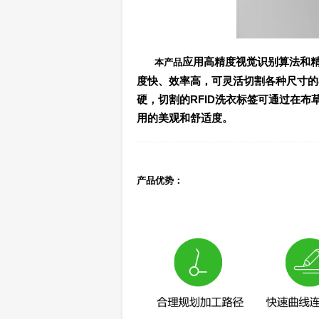
应用高精度视觉识别算法和
本产品
度快、效率高，可灵活切割各种尺寸的
硬，切割的RFID洗衣标签可通过在
用的美观和舒适度。
产品优势
：