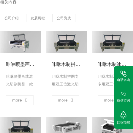
相关内容
公司介绍
发展历程
公司资质
咔咻喷墨画线激光切割机
咔咻木制拼图专用双工位激光切割机
咔咻木制冰箱贴专用双工位激光切割机
咔咻喷墨画线激
咔咻木制拼图专
咔咻木制冰箱贴
电话咨询
光切割机是一款
用双工位激光切
专用双工位激光
咔咻自主研发，
割机，创新搭载
切割机，创新搭
专为服装、鞋、
两个独立工作台
载两个独立工作
more
more
more
微信咨询
帽、箱包、家居
面，支持同步对
台面，支持同步
等行业的打样室
不同类型材料进
对不同类型材料
和版房定制，实
行加工操作。 ...
进行加工操作。
回到顶部
现在各种面料及
→
... →