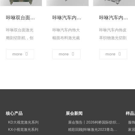
纸板上自动标记
画线及裁剪样品
咔咻双台面激光雕刻切割机
咔咻汽车内饰大幅面布料激光裁床
咔咻汽车内饰皮革织物激光切割机
裁片，快速制作
样品。 ... →
咔咻双台面激光
咔咻汽车内饰大
咔咻汽车内饰皮
雕刻切割机，创
幅面布料激光裁
革织物激光切割
新搭载两个独立
床，广泛应用于
机，采用非接触
工作台面，支持
汽车内饰地毯、
性切割方式，与
more
more
more
同步对不同类型
坐垫、地垫等大
传统刀具切割相
材料进行加工操
尺寸裁片自动裁
比，激光切割可
作。 ... →
剪需求的行业。
以保持材料的特
... →
性，避免了物理
接触导致的表面
损伤或变形。 ...
→
核心产品
展会新闻
样品
KD大视觉激光系列
展会预告丨2026柯桥国际纺织品印花工业展览会
服
KX小视觉激光系列
精彩回顾|咔咻激光2023青岛国际纺织品印花工业展览会再次出圈
家