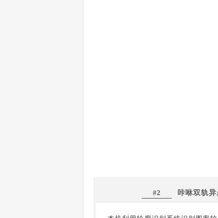
#2
咔咻双轨异步