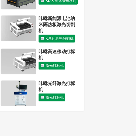
KD大视觉激光系列
圆满收官｜咔咻激
光闪耀2026上海国
际广印展，现场签
咔咻新能源电池纳
单不断，实力圈
米隔热板激光切割
粉！
机
展会新闻
K系列激光雕刻机
咔咻高速移动打标
机
激光打标机
咔咻光纤激光打标
机
激光打标机