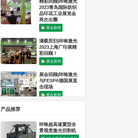
精彩回顾|咔咻激光
2023青岛国际纺织
品印花工业展览会
再次出圈
展会新闻
满载而归|咔咻激光
2023上海广印展精
彩回顾！
展会新闻
展会回顾|咔咻激光
与FESPA德国展直
击现场
展会新闻
未来可期|2023广州
产品推荐
国际纺织制衣及印
花工业博览会ITCPE
咔咻超高速重型全
展会新闻
景视觉激光切割机