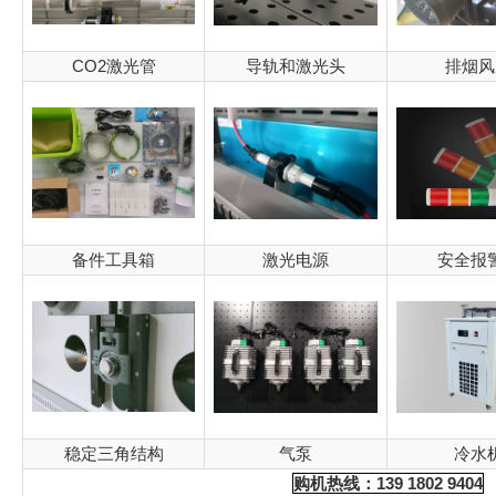
CO2激光管
导轨和激光头
排烟风
备件工具箱
激光电源
安全报
稳定三角结构
气泵
冷水
购机热线：139 1802 9404