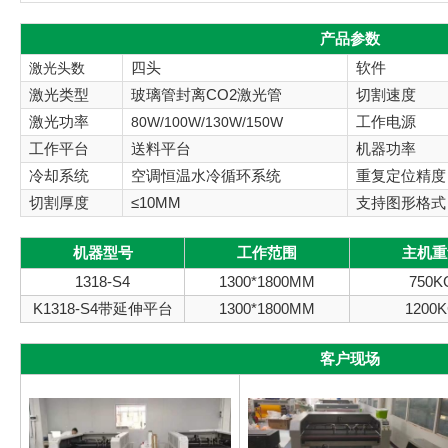
产品参数
四头
软件
激光头数
激光类型
玻璃管封离CO2激光管
切割速度
激光功率
工作电源
80W/100W/130W/150W
工作平台
送料平台
机器功率
冷却系统
空调恒温水冷循环系统
重复定位精度
切割厚度
≤10MM
支持图形格式
机器型号
工作范围
主机重
1318-S4
1300*1800MM
750K
K1318-S4带延伸平台
1300*1800MM
1200
客户现场