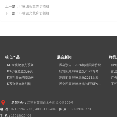
上一篇：
咔咻四头激光切割机
下一篇：
咔咻激光裁床切割机
核心产品
展会新闻
样品
KD大视觉激光系列
展会预告丨2026柯桥国际纺织品印花工业展览会
服
KX小视觉激光系列
精彩回顾|咔咻激光2023青岛国际纺织品印花工业展览会再次出圈
家
K送料激光切割系列
满载而归|咔咻激光2023上海广印展精彩回顾！
广
K系列激光雕刻机
展会回顾|咔咻激光与FESPA德国展直击现场
工
总部地址：
江苏省苏州市太仓南漳泾路105号
电 话：
021-39946773，4006-111-404
传 真：
021-39946773
手 机：
13918029404