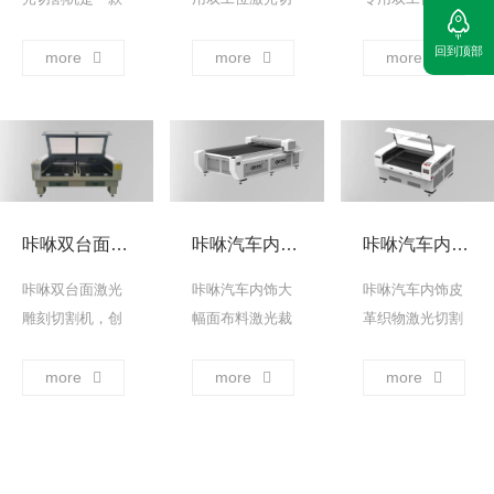
咔咻自主研发，
割机，创新搭载
切割机，创新搭
回到顶部
专为服装、鞋、
两个独立工作台
载两个独立工作
more
more
more
帽、箱包、家居
面，支持同步对
台面，支持同步
等行业的打样室
不同类型材料进
对不同类型材料
和版房定制，实
行加工操作。 ...
进行加工操作。
现在各种面料及
→
... →
纸板上自动标记
画线及裁剪样品
咔咻双台面激光雕刻切割机
咔咻汽车内饰大幅面布料激光裁床
咔咻汽车内饰皮革织物激光切割机
裁片，快速制作
样品。 ... →
咔咻双台面激光
咔咻汽车内饰大
咔咻汽车内饰皮
雕刻切割机，创
幅面布料激光裁
革织物激光切割
新搭载两个独立
床，广泛应用于
机，采用非接触
工作台面，支持
汽车内饰地毯、
性切割方式，与
more
more
more
同步对不同类型
坐垫、地垫等大
传统刀具切割相
材料进行加工操
尺寸裁片自动裁
比，激光切割可
作。 ... →
剪需求的行业。
以保持材料的特
... →
性，避免了物理