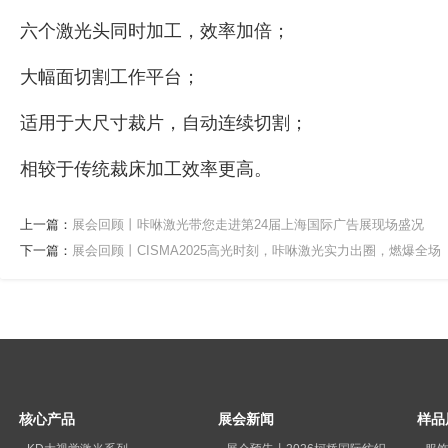
六个激光头同时加工，效率加倍；
大幅面切割工作平台；
适用于大尺寸裁片，自动连续切割；
相较于传统裁床加工效率更高。
上一篇：
展会回顾丨咔咻激光带您走进第24届上海国际广告展现场盛况
下一篇：
展会回顾丨CISMA2025高光时刻，咔咻激光实力出圈，燃爆全场
核心产品
展会新闻
样品