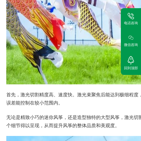
电话咨询
微信咨询
回到顶部
首先，激光切割精度高、速度快。激光束聚焦后能达到极细程度
误差能控制在较小范围内。
无论是精致小巧的迷你风筝，还是造型独特的大型风筝，激光切
个细节得以呈现，从而提升风筝的整体品质和美观度。