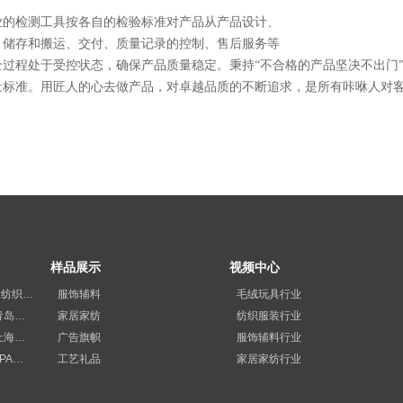
业的检测工具按各自的检验标准对产品从产品设计、
、储存和搬运、交付、质量记录的控制、售后服务等
全过程处于受控状态，确保产品质量稳定。秉持
“不合格的产品坚决不出门
量标准。
用匠人的心去做产品，对卓越品质的不断追求，是所有咔咻人对
样品展示
视频中心
展会预告丨2026柯桥国际纺织品印花工业展览会
服饰辅料
毛绒玩具行业
精彩回顾|咔咻激光2023青岛国际纺织品印花工业展览会再次出圈
家居家纺
纺织服装行业
满载而归|咔咻激光2023上海广印展精彩回顾！
广告旗帜
服饰辅料行业
展会回顾|咔咻激光与FESPA德国展直击现场
工艺礼品
家居家纺行业