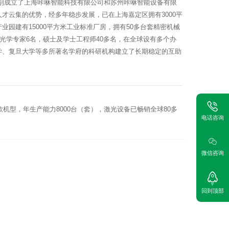
市分别成立了上海咔咻智能科技有限公司和苏州咔咻智能设备有限
才云集的优势，经多年稳步发展，已在上海嘉定区拥有3000平
园建有15000平方米工业标准厂房，拥有50多台套精密机械
中光学专家6名，硕士及学士工程师40多名，在全球设有多个办
学、复旦大学等多所著名学府的科研机构建立了长期稳定的互助
款机型，年生产能力8000台（套），激光设备已畅销全球80多
电话咨询
。
微信咨询
回到顶部