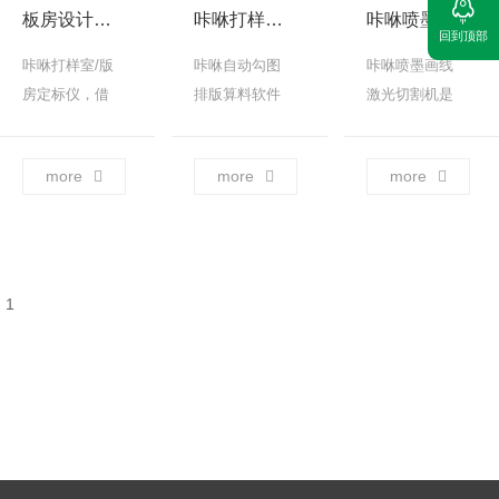
板房设计室激光打样机 智能排版软件 算料报价布料激光切割机
咔咻打样室神器组合
咔咻喷墨画线激光切割机
回到顶部
咔咻打样室/版
咔咻自动勾图
咔咻喷墨画线
房定标仪，借
排版算料软件
激光切割机是
助高精度单反
（定标仪）借
一款咔咻自主
相机的帮助，
助高精度单反
研发，专为服
more
more
more
配合独立的光
相机的帮助，
装、鞋、帽、
源系统和咔咻
配合独立的光
箱包、家居等
自主知识产权
源系统和具有
行业的打样室
的图像识别算
自主知识产权
和版房定制，
法，能快速的
的图像识别算
实现在各种面
1
[…] ...
法，能快速将
料及纸板上自
纸质样片自动
动标记画线及
生成1:1大小的
裁剪样品裁
光滑的CAD图
片，快速制作
形，在软件中
样品。 ...
即可实 ...