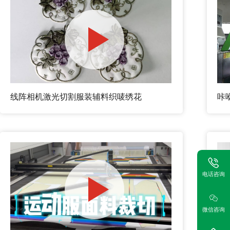
线阵相机激光切割服装辅料织唛绣花
咔
电话咨询
微信咨询