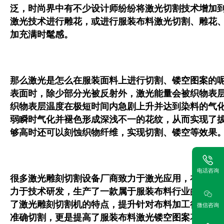
泛，时尚界中有不少设计师纷纷将激光切割技术增加
激光技术进行雕花，或进行服装布料激光切割、雕花
加充满时髦感。
那么激光是怎么在服装面料上进行切割、镂空图案的
表面时，除少部分光被反射外，激光能量会被织物表
织物表层温度在极短时间内急剧上升并达到染料的气
弱瞬时气化并褪色形成深浅不一的花纹，从而实现了
够高时还可以刻蚀织物纤维，实现切割、镂空等效果
电话咨询
很多激光雕刻切割设备厂商致力于激光应用，在不断
力于技术研发，生产了一款属于服装布料行业的布料
了激光雕刻切割机的特点，提升针对布料加工行业的
微信咨询
准确切割，更是提高了服装布料激光镂空图案花纹的