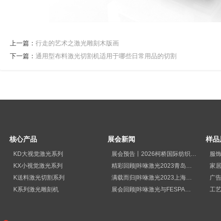
上一篇：
行走的艺术之激光雕刻木版画
下一篇：
通用型布料激光切割机适用于哪些日常用品的切割
核心产品
展会新闻
样品
KD大视觉激光系列
展会预告丨2026柯桥国际纺织品印花工业展览会
服
KX小视觉激光系列
精彩回顾|咔咻激光2023青岛国际纺织品印花工业展览会再次出圈
家
K送料激光切割系列
满载而归|咔咻激光2023上海广印展精彩回顾！
广
K系列激光雕刻机
展会回顾|咔咻激光与FESPA德国展直击现场
工