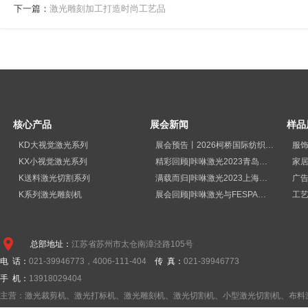
下一篇：
激光雕刻加工打造时尚工艺品
核心产品
展会新闻
样品
KD大视觉激光系列
展会预告丨2026柯桥国际纺织品印花工业展览会
服
KX小视觉激光系列
精彩回顾|咔咻激光2023青岛国际纺织品印花工业展览会再次出圈
家
K送料激光切割系列
满载而归|咔咻激光2023上海广印展精彩回顾！
广
K系列激光雕刻机
展会回顾|咔咻激光与FESPA德国展直击现场
工
总部地址：
江苏省苏州市太仓南漳泾路105号
电 话：
021-39946773，4006-111-404
传 真：
021-39946773
手 机：
13918029404
主营：激光裁剪机、激光打标机、激光雕刻机、激光切割机、小型激光切割机、布料