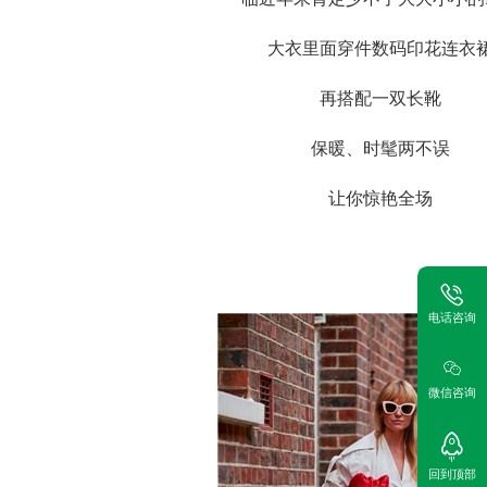
大衣里面穿件数码印花连衣
再搭配一双长靴
保暖、时髦两不误
让你惊艳全场
电话咨询
微信咨询
回到顶部