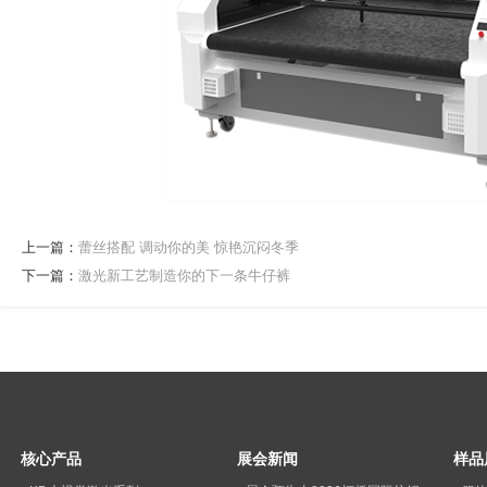
上一篇：
蕾丝搭配 调动你的美 惊艳沉闷冬季
下一篇：
激光新工艺制造你的下一条牛仔裤
核心产品
展会新闻
样品