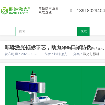
13918029404
搜索
咔咻激光打标工艺，助力N95口罩防伪
首页
解决方案
核心产品
样品展示
发布时间：2026-03-23
作者：咔咻激光
分类：
激光打标机