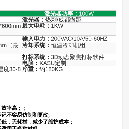
激光器功率：
100W
激光器：
热刺/成都微距
最大电耗：
1KW
0*600mm
输入电力：
200VAC/10A/50-60HZ
0mm（最
冷却系统：
恒温冷却机组
打标系统：
3D动态聚焦打标软件
电脑：
KASU定制
湿度30-8
净重：
约180KG
，效率高；；
标记不容易仿制和更改;
耗低，无耗材，减少了维护成本；
泛适用于多种材料。