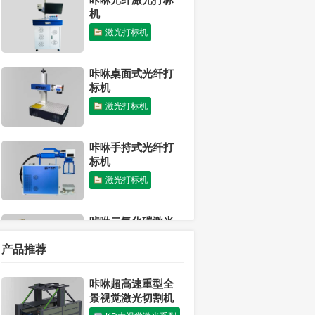
机
激光打标机
咔咻桌面式光纤打
标机
激光打标机
咔咻手持式光纤打
标机
激光打标机
咔咻二氧化碳激光
打标机
产品推荐
激光打标机
咔咻超高速重型全
咔咻激光打标工
景视觉激光切割机
艺，助力N95口罩防