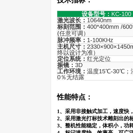
设备型号：
KC-100
激光波长：
10640nm
标刻范围：
400*400mm /60
(任意可调）
脉冲频率：
1-100KHz
主机尺寸：
2330×900×145
终以设计为准）
定位系统：
红光
定位
振镜：
3D
工作环境：
温度15℃-30℃；
0％无结露
性能特点：
1、采用非接触式加工，速度快
2、采用激光打标技术雕刻出的
3、整机性能稳定，体积小，功
4、标记速度快、效率高，可广