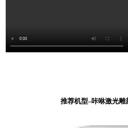
推荐机型–
咔咻激光雕