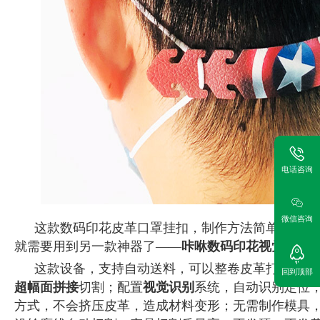
电话咨询
微信咨询
这款数码印花皮革口罩挂扣，制作方法简单。首先
就需要用到另一款神器了——
咔咻数码印花视觉激光
这款设备，支持自动送料，可以整卷皮革打印图形
回到顶部
超幅面拼接
切割；配置
视觉识别
系统，自动识别定位
方式，不会挤压皮革，造成材料变形；无需制作模具