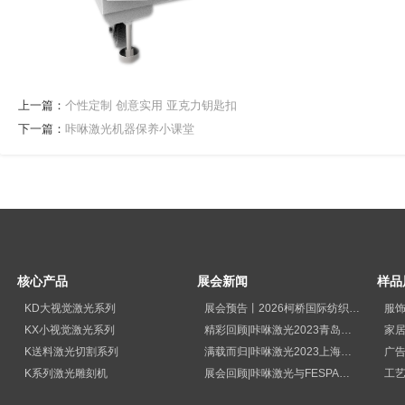
上一篇：
个性定制 创意实用 亚克力钥匙扣
下一篇：
咔咻激光机器保养小课堂
核心产品
展会新闻
样品
KD大视觉激光系列
展会预告丨2026柯桥国际纺织品印花工业展览会
服
KX小视觉激光系列
精彩回顾|咔咻激光2023青岛国际纺织品印花工业展览会再次出圈
家
K送料激光切割系列
满载而归|咔咻激光2023上海广印展精彩回顾！
广
K系列激光雕刻机
展会回顾|咔咻激光与FESPA德国展直击现场
工