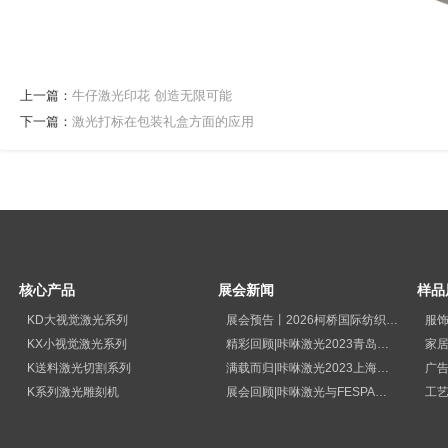
上一篇：
牛仔激光印花 创造无限可能
下一篇：
激光打标在包装礼盒方面的应用
核心产品
展会新闻
样品
KD大视觉激光系列
展会预告丨2026柯桥国际纺织品印花工业展览会
服
KX小视觉激光系列
精彩回顾|咔咻激光2023青岛国际纺织品印花工业展览会再次出圈
家
K送料激光切割系列
满载而归|咔咻激光2023上海广印展精彩回顾！
广
K系列激光雕刻机
展会回顾|咔咻激光与FESPA德国展直击现场
工