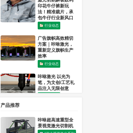
印花牛仔裤新玩
法！精准裁片，承
包牛仔行业新风口
行业动态
广告旗帜高效精切
方案｜咔咻激光，
重新定义旗帜生产
效率
行业动态
咔咻激光 以光为
笔，为文创/工艺礼
品注入无限创意
行业动态
产品推荐
激光可以切割布料
吗？
咔咻超高速重型全
行业动态
景视觉激光切割机