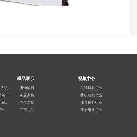
样品展示
视频中心
展会预告丨2026柯桥国际纺织品印花工业展览会
服饰辅料
毛绒玩具行业
精彩回顾|咔咻激光2023青岛国际纺织品印花工业展览会再次出圈
家居家纺
纺织服装行业
满载而归|咔咻激光2023上海广印展精彩回顾！
广告旗帜
服饰辅料行业
展会回顾|咔咻激光与FESPA德国展直击现场
工艺礼品
家居家纺行业