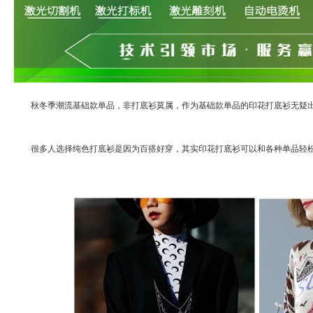
秋冬季潮流基础款单品，非打底衫莫属，作为基础款单品的印花打底衫无疑
很多人选择纯色打底衫是因为百搭好穿，其实印花打底衫可以和各种单品轻