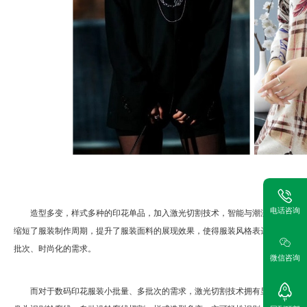
电话咨询
造型多变，样式多种的印花单品，加入激光切割技术，智能与潮流并行。数
缩短了服装制作周期，提升了服装面料的展现效果，使得服装风格表达更加多样
批次、时尚化的需求。
微信咨询
而对于数码印花服装小批量、多批次的需求，激光切割技术拥有显著的优势