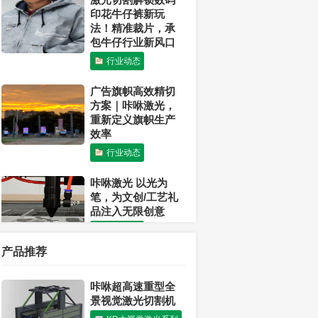
印花牛仔裤新玩
法！精准裁片，承
包牛仔行业新风口
行业动态
广告旗帜高效精切
方案｜咔咻激光，
重新定义旗帜生产
效率
行业动态
咔咻激光 以光为
笔，为文创/工艺礼
品注入无限创意
行业动态
产品推荐
激光可以切割布料
吗？
咔咻超高速重型全
行业动态
景视觉激光切割机