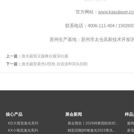
官方网站：
www.kasulaser.cn
联系电话：4006-111-404 / 150269
苏州生产基地：苏州市太仓高新技术开发区
上一篇：
激光裁剪汉服舞台服演出服
下一篇：
激光裁剪素色U型枕 自送送料四头切割
核心产品
展会新闻
样品
KD大视觉激光系列
展会预告丨2026柯桥国际纺织品印花工业展览会
服
KX小视觉激光系列
精彩回顾|咔咻激光2023青岛国际纺织品印花工业展览会再次出圈
家