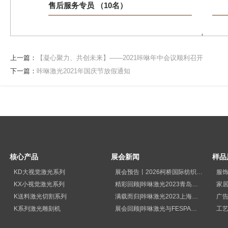
售后服务专员 （10名）
上一
篇：
上一篇：
【凝心聚力、共创未来】——2021咔咻年中会议顺利召开
【凝心
下一篇：
咔咻激光2021年国庆节放假通知
聚力、
共创未
来】
——
2021
咔咻年
中会议
核心产品
展会新闻
样品
顺利召
KD大视觉激光系列
展会预告丨2026柯桥国际纺织品印花工业展览会
服
开
KX小视觉激光系列
精彩回顾|咔咻激光2023青岛国际纺织品印花工业展览会再次出圈
家
下一
K送料激光切割系列
满载而归|咔咻激光2023上海广印展精彩回顾！
广
K系列激光雕刻机
展会回顾|咔咻激光与FESPA德国展直击现场
篇：
咔
工
咻激光