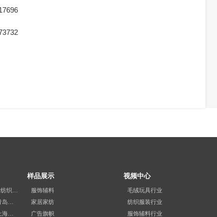
17696
73732
样品展示
视频中心
展会预告丨2026柯桥国际纺织品印花工业展览会
服饰辅料
毛绒玩具行业
精彩回顾|咔咻激光2023青岛国际纺织品印花工业展览会再次出圈
家居家纺
纺织服装行业
满载而归|咔咻激光2023上海广印展精彩回顾！
广告旗帜
服饰辅料行业