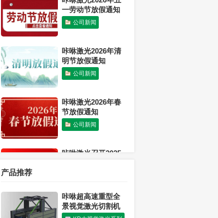
一劳动节放假通知
公司新闻
咔咻激光2026年清
明节放假通知
公司新闻
咔咻激光2026年春
节放假通知
公司新闻
咔咻激光召开2025
年度工作总结会议
产品推荐
公司新闻
咔咻超高速重型全
感恩有你 温暖同行
景视觉激光切割机
丨咔咻激光2026年