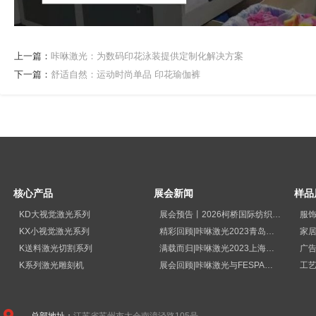
上一篇：
咔咻激光：为数码印花泳装提供定制化解决方案
下一篇：
舒适自然：运动时尚单品 印花瑜伽裤
核心产品
展会新闻
样品
KD大视觉激光系列
展会预告丨2026柯桥国际纺织品印花工业展览会
服
KX小视觉激光系列
精彩回顾|咔咻激光2023青岛国际纺织品印花工业展览会再次出圈
家
K送料激光切割系列
满载而归|咔咻激光2023上海广印展精彩回顾！
广
K系列激光雕刻机
展会回顾|咔咻激光与FESPA德国展直击现场
工