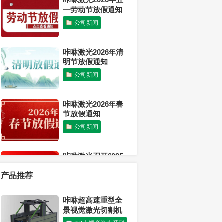
一劳动节放假通知
公司新闻
咔咻激光2026年清
明节放假通知
公司新闻
咔咻激光2026年春
节放假通知
公司新闻
咔咻激光召开2025
年度工作总结会议
产品推荐
公司新闻
咔咻超高速重型全
感恩有你 温暖同行
景视觉激光切割机
丨咔咻激光2026年