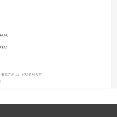
7696
3732
咔咻激光新工厂实地参观考察
知