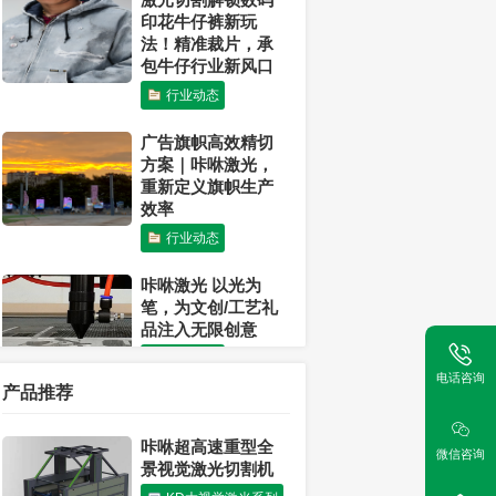
印花牛仔裤新玩
法！精准裁片，承
包牛仔行业新风口
行业动态
广告旗帜高效精切
方案｜咔咻激光，
重新定义旗帜生产
效率
行业动态
咔咻激光 以光为
笔，为文创/工艺礼
品注入无限创意
行业动态
电话咨询
产品推荐
激光可以切割布料
吗？
咔咻超高速重型全
微信咨询
行业动态
景视觉激光切割机