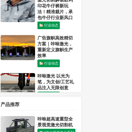
印花牛仔裤新玩
法！精准裁片，承
包牛仔行业新风口
行业动态
广告旗帜高效精切
方案｜咔咻激光，
重新定义旗帜生产
效率
行业动态
咔咻激光 以光为
笔，为文创/工艺礼
品注入无限创意
行业动态
产品推荐
激光可以切割布料
吗？
咔咻超高速重型全
行业动态
景视觉激光切割机