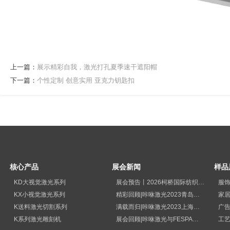
上一篇：
展示精彩自我，激光打孔夏季速干遮阳帽
下一篇：
个性定制 创意实用 亚克力钥匙扣
核心产品
展会新闻
样品
KD大视觉激光系列
展会预告丨2026柯桥国际纺织品印花工业展览会
服
KX小视觉激光系列
精彩回顾|咔咻激光2023青岛国际纺织品印花工业展览会再次出圈
家
K送料激光切割系列
满载而归|咔咻激光2023上海广印展精彩回顾！
广
K系列激光雕刻机
展会回顾|咔咻激光与FESPA德国展直击现场
工