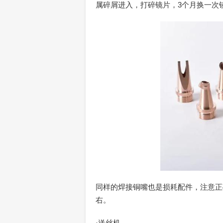
属碎屑进入，打碎镜片，3个月换一次镜
同样的焊接铜嘴也是损耗配件，注意正确
右。
·送丝机