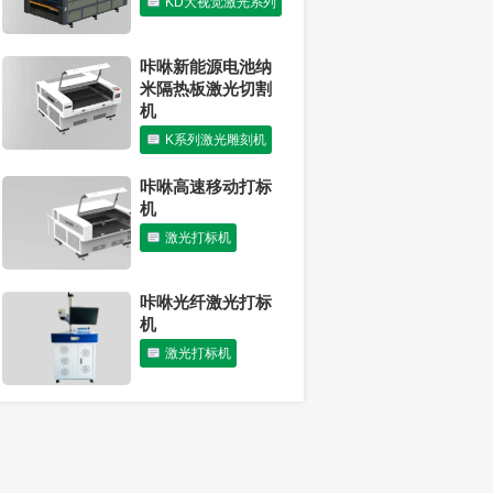
KD大视觉激光系列
激光切割机可以切
割胶合板吗？
咔咻新能源电池纳
行业动态
米隔热板激光切割
机
K系列激光雕刻机
咔咻高速移动打标
机
激光打标机
咔咻光纤激光打标
机
激光打标机